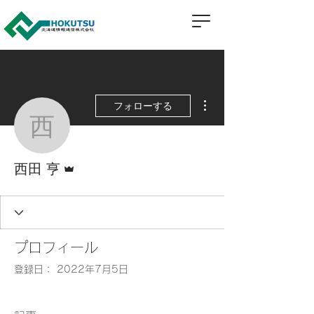
その他
フォローする
西田 亨
管理者
西田 亨
プロフィール
登録日： 2022年7月5日