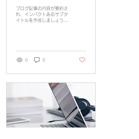
ブログ記事の内容が要約さ
れ、インパクトあるサブタ
イトルを作成しましょう。
ブログを続けて読みたくな
るような内容にすることを
心がけましょう。 ブログ
へようこそ。ここを利用し
て新しい読者やフォロワー
が興味をもつような内容を
0
0
紹介しましょう。ビジネ
ス、トレンド、ニュースな
どの最新情報...