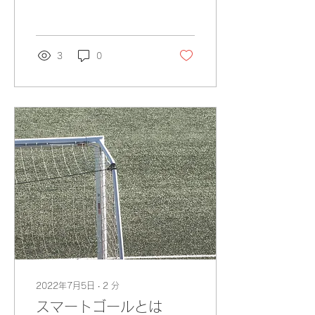
心がけましょう。 ブログ
へようこそ。ここを利用し
て新しい読者やフォロワー
が興味をもつような内容を
3
0
紹介しましょう。ビジネ
ス、トレンド、ニュースな
どの最新情報...
2022年7月5日
∙
2
分
スマートゴールとは