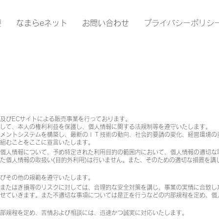
要
なまらeネット
お問い合わせ
プライバシーポリシ
及びECサイトによる販売事業を行っております。
して、本人の権利利益を保護し、個人情報に関する法規制等を遵守いたします。
メントシステムを構築し、最新のＩＴ技術の動向、社会的要請の変化、経営環境の
組むことをここに宣言いたします。
う個人情報について、予め特定された利用目的の範囲内において、個人情報の適切な
た個人情報の取扱い(目的外利用)は行いません。また、そのための適切な措置を講
びその他の規範を遵守いたします。
またはき損等のリスクに対しては、合理的な安全対策を講じ、事業の実情に合致し
せていきます。また不適切な事項については是正を行うなどの内部規程を定め、個
部規程を定め、苦情および相談には、迅速かつ誠実に対応いたします。