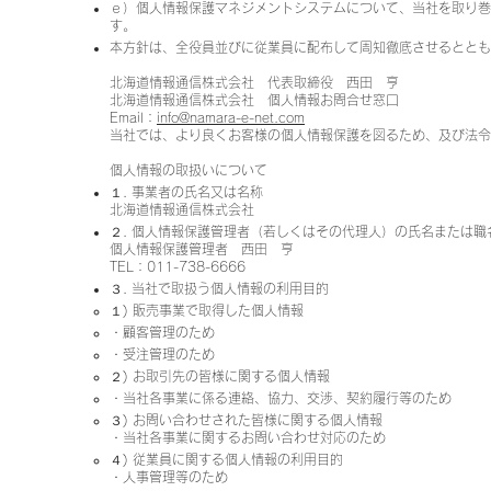
ｅ）個人情報保護マネジメントシステムについて、当社を取り
す。
本方針は、全役員並びに従業員に配布して周知徹底させるととも
北海道情報通信株式会社 代表取締役 西田 亨
北海道情報通信株式会社 個人情報お問合せ窓口
Email：
info@namara-e-net.com
当社では、より良くお客様の個人情報保護を図るため、及び法
個人情報の取扱いについて
１. 事業者の氏名又は名称
北海道情報通信株式会社
２. 個人情報保護管理者（若しくはその代理人）の氏名または職
個人情報保護管理者 西田 亨
TEL：011-738-6666
３. 当社で取扱う個人情報の利用目的
１) 販売事業で取得した個人情報
・顧客管理のため
・受注管理のため
２) お取引先の皆様に関する個人情報
・当社各事業に係る連絡、協力、交渉、契約履行等のため
３) お問い合わせされた皆様に関する個人情報
・当社各事業に関するお問い合わせ対応のため
４) 従業員に関する個人情報の利用目的
・人事管理等のため