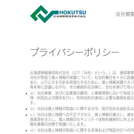
会社概
プライバシーポリシー
北海道情報通信株式会社（以下「当社」という。）は、通信事業
当社が取扱う個人情報の保護について、社会的責任を十分に認識
また、以下に示す方針を具現化するために、個人情報保護マネジ
等を常に認識しながら、その継続的な改善に、全社を挙げて取り
ａ）当社事業、並びに従業員の雇用、人事管理等において取扱
得・利用および提供を行い、利用目的の達成に必要な範囲を超え
す。
ｂ）当社は個人情報の取扱いに関する法令、国が定める指針およ
ｃ）当社は個人情報への不正アクセス、個人情報の漏えい、滅失
営資源を注入し、個人情報のセキュリティ体制を継続的に向上さ
報を最善の状態で保護いたします。
ｄ）当社は個人情報の取扱いに関する苦情および相談対応への内