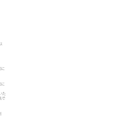
以
面に
面に
いた
法で
別