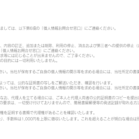
ましては、以下第6項の「個人情報お問合せ窓口」にご連絡ください。
示、内容の訂正、追加または削除、利用の停止、消去および第三者への提供の停止（
「個人情報お問合せ窓口」にご連絡ください。
請求等には応じることが出来ませんので、ご了承ください。
の目的には一切利用いたしません。
さい。当社が保有するご自身の個人情報の開示等を求める場合には、当社所定の書
によっては、公的な証明書の写しをご郵送いただき、確認を行います。
さい。当社が保有するご自身の個人情報の開示等を求める場合には、当社所定の書
なお、代理人を立てる場合には、ご本人と代理人両者の公的証明書のコピーを提出
等の要求は、一切受け付けておりませんので、簡易書留郵便等の発送記録が取れる方
理権を証明する書類で代理権があることを確認いたします。
り、手数料は1,000円を上限に徴収いたします。これを超えることが明白な場合は