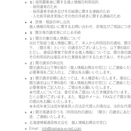
５) 採用募集者に関する個人情報の利用目的
・採用選考のため
・採用選考手続き及びその結果に関する連絡のため
・入社前手続き実施とその他の手続きに関する連絡のため
４. 苦情・相談の申し出先
個人情報の取扱いに関するお問い合わせ、苦情及びご相談につき
５. 開示等の請求等に応じる手続
１) 開示対象の個人情報について
当社で取扱う個人情報に関して、本人から利用目的の通知、開
下、「開示等」という）の請求がございましたら、以下第6項の
ただし、通信店事業で取得する個人情報については、開示等の
その利用目的は委託された業務を遂行するためであり、それ以外
２) 開示請求の申出先
開示請求は以下第6項の「個人情報お問合せ窓口」にご連絡くだ
必要事項をご記入の上、ご提出をお願いいたします。
３) 開示請求依頼にあたっては、本人確認をいたします。場合
開示請求は以下第6項の「個人情報お問合せ窓口」にご連絡くだ
必要事項をご記入の上、ご提出をお願いいたします。
※代理人については、委任状をご提出いただき確認を行います。
だく必要がございます。また、電話やメール、FAXなどで開示
の提出をお願いいたします。
※未成年者又は成年被後見人の法定代理人の場合は、法的な代
４) 開示等請求のうち「利用目的の通知」「開示」の請求にあた
途、ご連絡いたします。
北海道情報通信株式会社 個人情報お問合せ窓口
Email：
info@namara-e-net.com